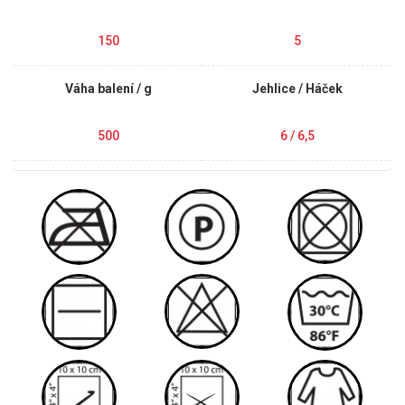
150
5
Váha balení / g
Jehlice / Háček
500
6 / 6,5