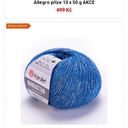
Allegro příze 10 x 50 g AKCE
499 Kč
Doporučené
56% Metalická příze - 30% Acrylic - 7% Viscóza - 7%
Vlna
Fantasy
50
200
10