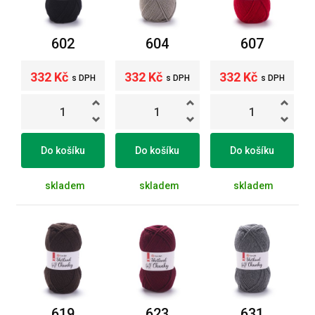
602
604
607
332 Kč
332 Kč
332 Kč
s DPH
s DPH
s DPH
Do košíku
Do košíku
Do košíku
skladem
skladem
skladem
619
623
631