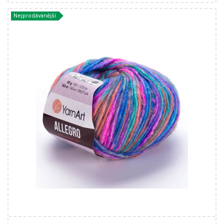
Nejprodávanější
13 % Vlna - 41 % Polyamid - 46 % Akryl
Fantasy
50
145
10