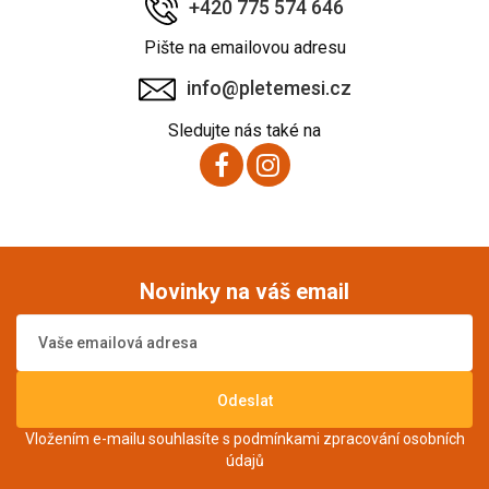
+420 775 574 646
Pište na emailovou adresu
info@pletemesi.cz
Sledujte nás také na
Novinky na váš email
Odeslat
Vložením e-mailu souhlasíte s podmínkami
zpracování osobních
údajů