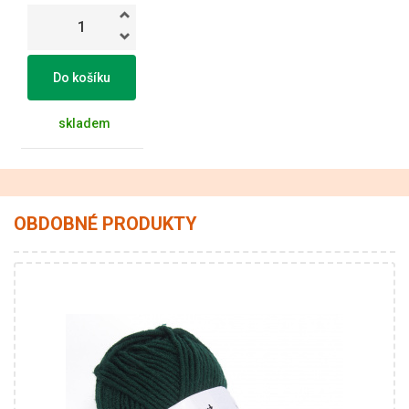
Do košíku
skladem
OBDOBNÉ PRODUKTY
25% Vlna - 75% Akryl
Klasik
100
100
5