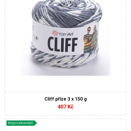
6 / 6,5
Cliff příze 3 x 150 g
407 Kč
Nejprodávanější
20% Vlna - 80% Akryl