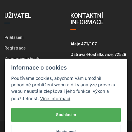
UŽIVATEL
KONTAKTNÍ
INFORMACE
Přihlášení
Aleje 471/107
Registrace
Ostrava-Hošťálkovice, 72528
Zapomenuté heslo
+420 775 574 646
Informace o cookies
Změna osobních údajů
info@pletemesi.cz
Používáme cookies, abychom Vám umožnili
Historie objednávek
pohodlné prohlížení webu a díky analýze provozu
webu neustále zlepšovali jeho funkce, výkon a
Všechny kontakty
použitelnost.
Více informací
Souhlasím
© 2017
Pletemesi.cz
, Všechna práva vyhrazena.
Nastavení