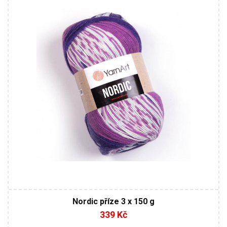
Klasik
150
510
3
Nordic příze 3 x 150 g
339 Kč