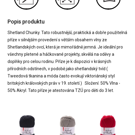
Popis produktu
Shetland Chunky. Tato robustnější, praktická a dobře použitelná
příze v silnějším provedení s větším obsahem vlny ze
Shetlandských ovcí, která je mimořádně jemná. Je ideální pro
všechny pletené a háčkované projekty, skvělá na oděvy a
doplňky pro celou rodinu. Příze je k dispozici v krásných
přírodních odstínech, v podobě jako shetlandský tvíd (
Tweedová tkanina a móda často evokují viktoriánský styl
britských královských práv v 19. století.) Složení: 50% Vlna -
50% Akryl. Tato příze je atestována TZÚ pro děti do 3 let.