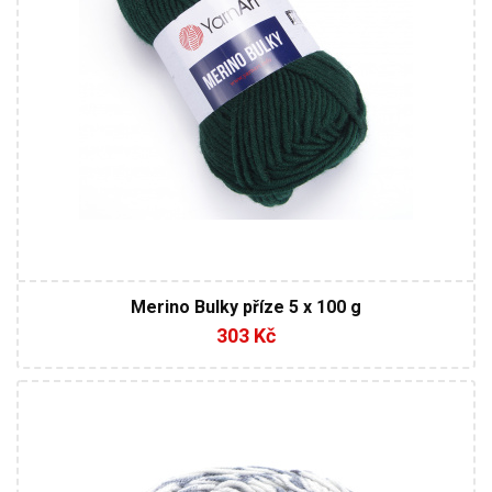
Merino Bulky příze 5 x 100 g
303 Kč
20% Vlna - 80% Akryl
245
450