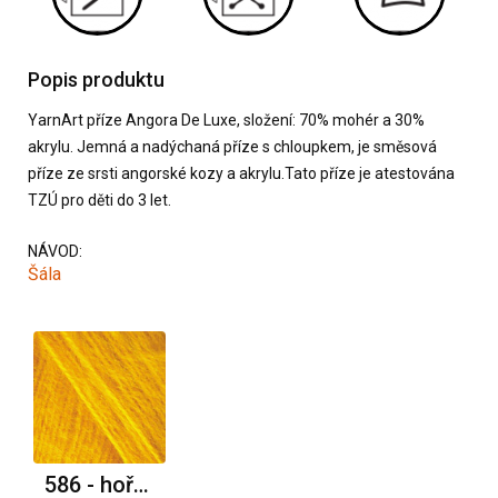
Popis produktu
YarnArt příze Angora De Luxe, složení: 70% mohér a 30%
akrylu. Jemná a nadýchaná příze s chloupkem, je směsová
příze ze srsti angorské kozy a akrylu.Tato příze je atestována
TZÚ pro děti do 3 let.
NÁVOD:
Šála
586 - hořčicová