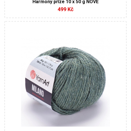
Harmony příze 10 x 50 g NOVĚ
499 Kč
8 % Alpaca - 20% Vlna - 8% Viskóza - 64 % Akryl
Fantasy
50
130
10