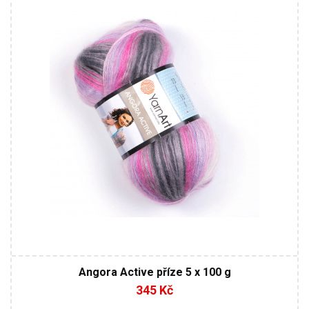
Klasik
100
500
5
Angora Active příze 5 x 100 g
345 Kč