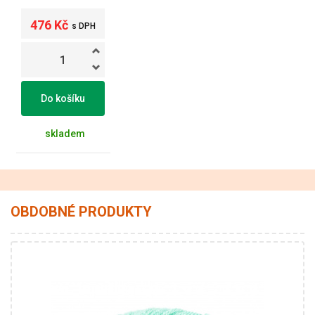
476 Kč
s DPH
Do košíku
skladem
OBDOBNÉ PRODUKTY
35% Umělé hedvábí Rayon - 65% Merino Vlna
Klasik
25
190