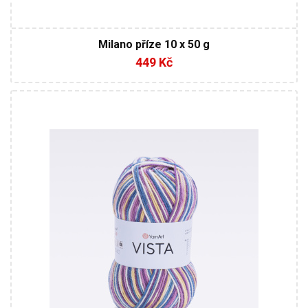
Milano příze 10 x 50 g
449 Kč
25% Vlna - 75% Akryl
280
500
4 / 4