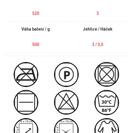
520
5
Váha balení / g
Jehlice / Háček
500
3 / 3,5