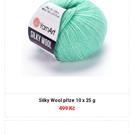
10
Silky Wool příze 10 x 25 g
499 Kč
25% Vlna - 75% Akryl