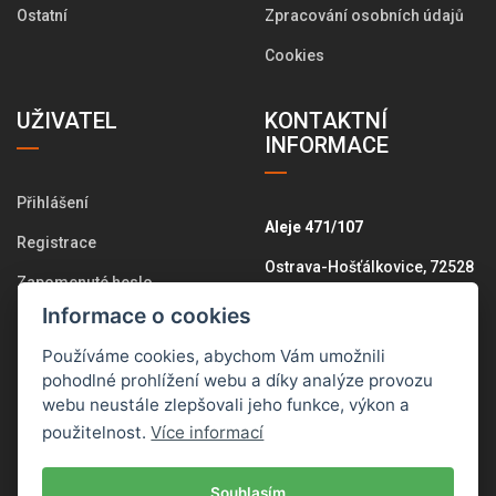
Ostatní
Zpracování osobních údajů
Cookies
UŽIVATEL
KONTAKTNÍ
INFORMACE
Přihlášení
Aleje 471/107
Registrace
Ostrava-Hošťálkovice, 72528
Zapomenuté heslo
+420 775 574 646
Informace o cookies
Změna osobních údajů
info@pletemesi.cz
Používáme cookies, abychom Vám umožnili
Historie objednávek
pohodlné prohlížení webu a díky analýze provozu
webu neustále zlepšovali jeho funkce, výkon a
Všechny kontakty
použitelnost.
Více informací
Souhlasím