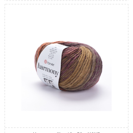
60% Vlna - 40% Akryl
Klasik
50
80
10