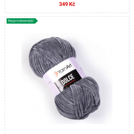
349 Kč
Nejprodávanější
100% Mikropolyester
Fantasy
100
120
5