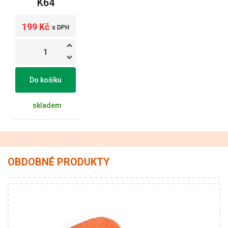
K64
199 Kč
s DPH
Do košíku
skladem
OBDOBNÉ PRODUKTY
60% Bavlna - 40% Viskóza a polyester
Klasik
250