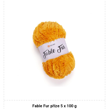
100% Micro Polyester
Bulky
100
100
5
Fable Fur příze 5 x 100 g