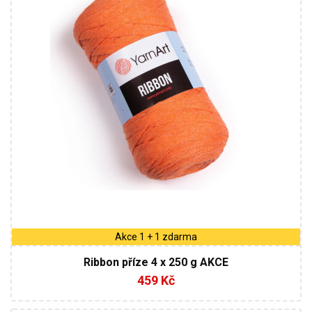
125
4
Akce 1 + 1 zdarma
Ribbon příze 4 x 250 g AKCE
459 Kč