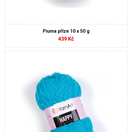
Piuma příze 10 x 50 g
439 Kč
100% Mikropolyester
Fantasy
100
175
4