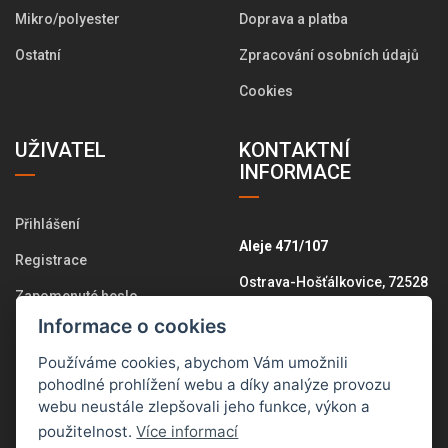
Mikro/polyester
Doprava a platba
Ostatní
Zpracování osobních údajů
Cookies
UŽIVATEL
KONTAKTNÍ
INFORMACE
Přihlášení
Aleje 471/107
Registrace
Ostrava-Hošťálkovice, 72528
Zapomenuté heslo
+420 775 574 646
Informace o cookies
Změna osobních údajů
info@pletemesi.cz
Používáme cookies, abychom Vám umožnili
Historie objednávek
pohodlné prohlížení webu a díky analýze provozu
webu neustále zlepšovali jeho funkce, výkon a
Všechny kontakty
použitelnost.
Více informací