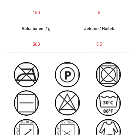
150
5
Váha balení / g
Jehlice / Háček
500
5,5