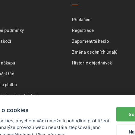
Přihlášení
ní podmínky
Registrace
 zboží
Zapomenuté heslo
Změna osobních údajů
i nákupu
Historie objednávek
ční řád
 a platba
ání osobních údajů
s
 o cookies
So
okies, abychom Vám umožnili pohodlné prohlížení
analýze provozu webu neustále zlepšovali jeho
Na
n a použitelnost.
Více informací