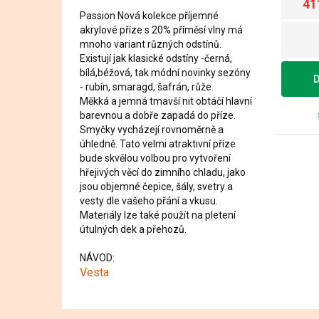
41
Passion Nová kolekce příjemné
akrylové příze s 20% příměsí vlny má
mnoho variant různých odstínů.
Existují jak klasické odstíny -černá,
bílá,béžová, tak módní novinky sezóny
D
- rubín, smaragd, šafrán, růže.
Měkká a jemná tmavší nit obtáčí hlavní
barevnou a dobře zapadá do příze.
Smyčky vycházejí rovnoměrně a
úhledně. Tato velmi atraktivní příze
bude skvělou volbou pro vytvoření
hřejivých věcí do zimního chladu, jako
jsou objemné čepice, šály, svetry a
vesty dle vašeho přání a vkusu.
Materiály lze také použít na pletení
útulných dek a přehozů.
NÁVOD:
Vesta