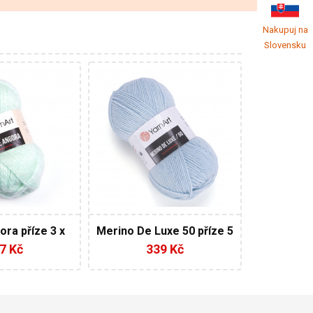
Nakupuj na
Slovensku
% Vlna - 80%
50% Vlna - 50%
Akryl
k
Klasik
100
150
280
3
5
ora příze 3 x
Merino De Luxe 50 příze 5
g AKCE
x 100g
7 Kč
339 Kč