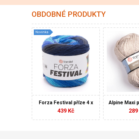
OBDOBNÉ PRODUKTY
Novinka
75% Vlna - 25%
40%
Polyamid
Akryl
Klasik
100
420
250
4
400
Forza Festival příze 4 x
Alpine Maxi p
100 g
g
439 Kč
289