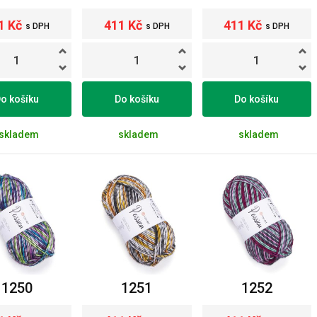
1 Kč
411 Kč
411 Kč
s DPH
s DPH
s DPH
o košíku
Do košíku
Do košíku
skladem
skladem
skladem
1250
1251
1252