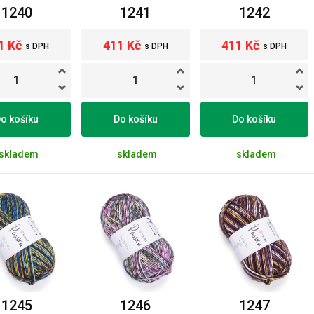
1240
1241
1242
1 Kč
411 Kč
411 Kč
s DPH
s DPH
s DPH
o košíku
Do košíku
Do košíku
skladem
skladem
skladem
1245
1246
1247