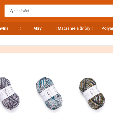
avlna
Akryl
Macrame a Šňůry
Polya