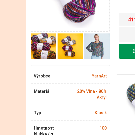
41
D
Výrobce
YarnArt
Materiál
20% Vlna - 80%
Akryl
Typ
Klasik
Hmotnost
100
klubka / g