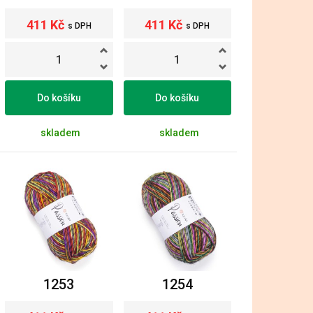
411 Kč
411 Kč
s DPH
s DPH
Do košíku
Do košíku
skladem
skladem
1253
1254