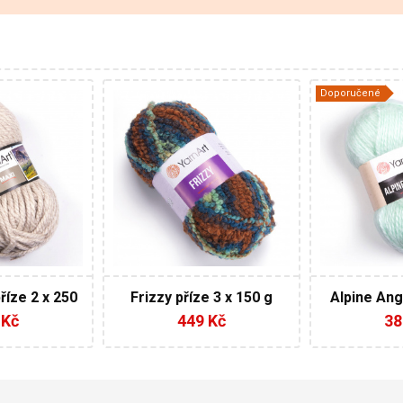
Doporučené
 Vlna - 60%
77% Akryl - 20%
20
Vlna
Akryl
Fantasy
Klasi
150
150
105
105
2
3
říze 2 x 250
Frizzy příze 3 x 150 g
Alpine Ang
AKCE
150 
 Kč
449 Kč
38