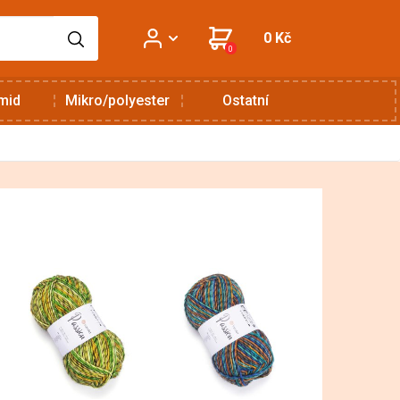
0 Kč
0
mid
Mikro/polyester
Ostatní