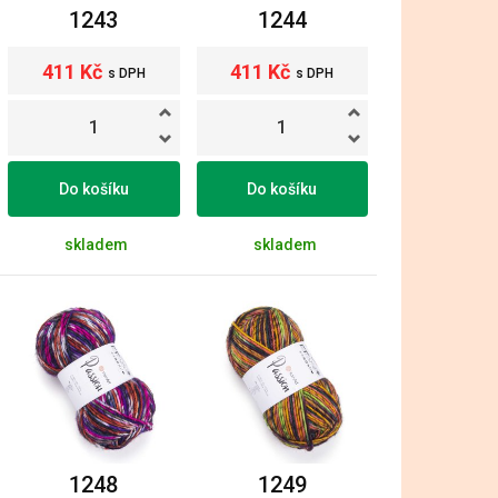
1243
1244
411 Kč
411 Kč
s DPH
s DPH
Do košíku
Do košíku
skladem
skladem
1248
1249