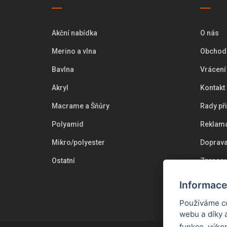
Akční nabídka
O nás
Merino a vlna
Obchod
Bavlna
Vrácení
Akryl
Kontakt
Macrame a Šňůry
Rady př
Polyamid
Reklama
Mikro/polyester
Doprava
Ostatní
Zpracov
Cookie
Informace
Používáme co
webu a díky 
funkce, výko