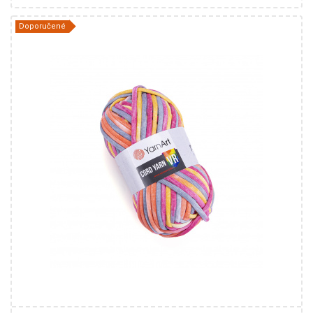
Doporučené
40% Bavlna - 60% Polyester
Fantasy
250
73
4