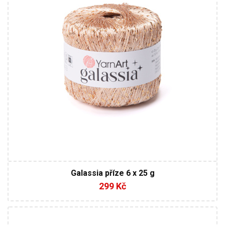
6
150
Galassia příze 6 x 25 g
299 Kč