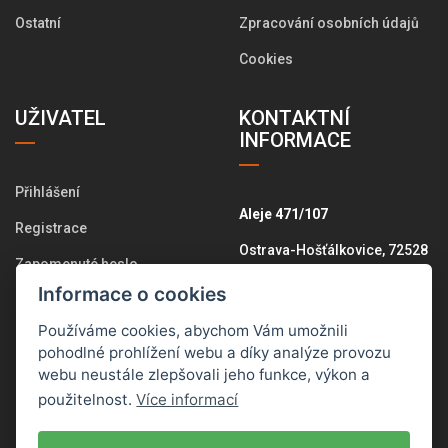
Ostatní
Zpracování osobních údajů
Cookies
UŽIVATEL
KONTAKTNÍ
INFORMACE
Přihlášení
Aleje 471/107
Registrace
Ostrava-Hošťálkovice, 72528
Zapomenuté heslo
+420 775 574 646
Informace o cookies
Změna osobních údajů
info@pletemesi.cz
Používáme cookies, abychom Vám umožnili
Historie objednávek
pohodlné prohlížení webu a díky analýze provozu
webu neustále zlepšovali jeho funkce, výkon a
Všechny kontakty
použitelnost.
Více informací