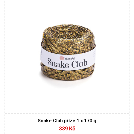
100% Polyester
170
60
1
6 / 6,5
Snake Club příze 1 x 170 g
339 Kč