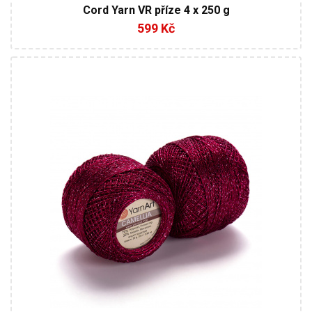
Cord Yarn VR příze 4 x 250 g
599 Kč
70% Polyester - 30% Metalické vlákno
Fantasy
20
190
10