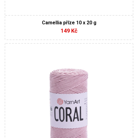
Camellia příze 10 x 20 g
149 Kč
50% bavlna - 50% polyester
200
200
5
1000