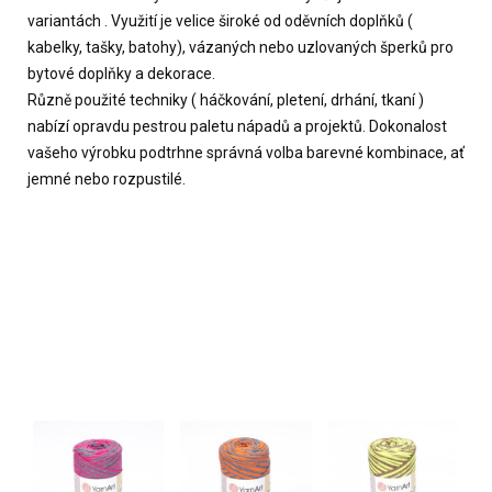
variantách . Využití je velice široké od oděvních doplňků (
kabelky, tašky, batohy), vázaných nebo uzlovaných šperků pro
bytové doplňky a dekorace.
Různě použité techniky ( háčkování, pletení, drhání, tkaní )
nabízí opravdu pestrou paletu nápadů a projektů. Dokonalost
vašeho výrobku podtrhne správná volba barevné kombinace, ať
jemné nebo rozpustilé.