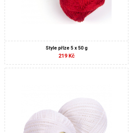
Style příze 5 x 50 g
219 Kč
100% Mercerovaná bavlna
Klasik
25
170
10