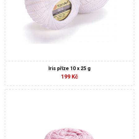
Iris příze 10 x 25 g
199 Kč
30% Len - 36% Viskóza - 34% Bavlna
100
272
4
400