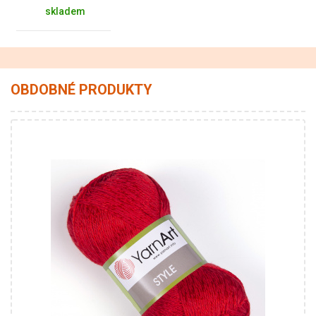
skladem
OBDOBNÉ PRODUKTY
67% Bavlna - 33% Viskóza
Klasik
50
185
5