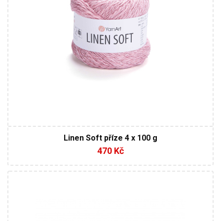
Linen Soft příze 4 x 100 g
470 Kč
80% Bavlna - 20% Polyester
Fantasy
250
195