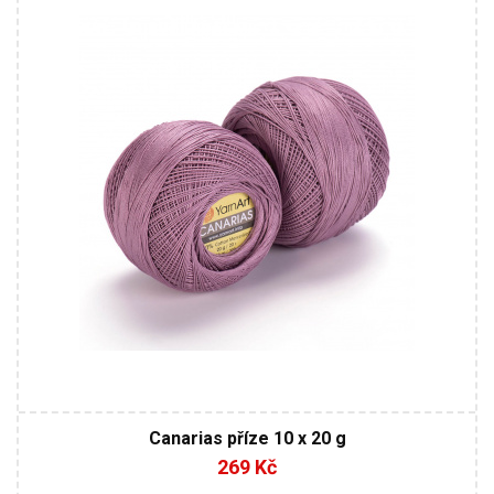
Klasik
20
203
10
Canarias příze 10 x 20 g
269 Kč