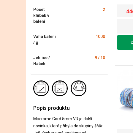
Počet
2
44
klubek v
balení
Váha balení
1000
D
/ g
Jehlice /
9 / 10
Háček
Popis produktu
Macrame Cord 5mm VR je další
novinka, která přibyla do skupiny šňůr.
Její vícebarevné, melírované