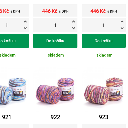
6 Kč
446 Kč
446 Kč
s DPH
s DPH
s DPH
o košíku
Do košíku
Do košíku
skladem
skladem
skladem
921
922
923