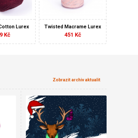
250
205
190
4
4
otton Lurex
Twisted Macrame Lurex
4 x 250 g
3mm příze 4 x 250 g
9 Kč
451 Kč
Zobrazit archiv aktualit