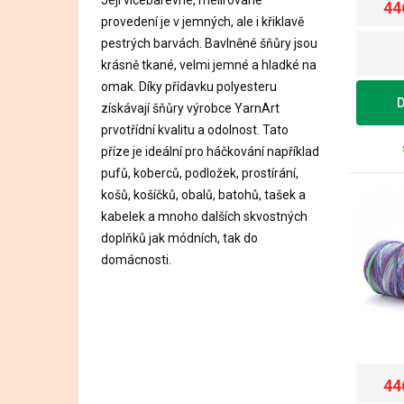
44
provedení je v jemných, ale i křiklavě
pestrých barvách. Bavlněné šňůry jsou
krásně tkané, velmi jemné a hladké na
omak. Díky přídavku polyesteru
D
získávají šňůry výrobce YarnArt
prvotřídní kvalitu a odolnost. Tato
příze je ideální pro háčkování například
pufů, koberců, podložek, prostírání,
košů, košíčků, obalů, batohů, tašek a
kabelek a mnoho dalších skvostných
doplňků jak módních, tak do
domácnosti.
44