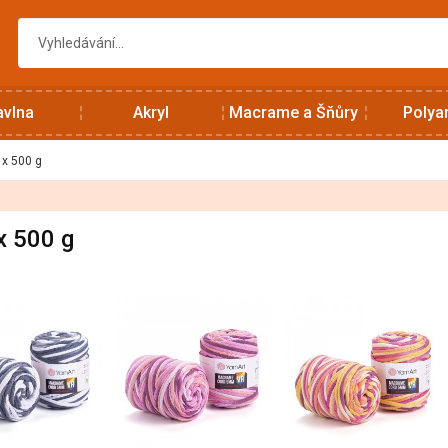
avlna
Akryl
Macrame a Šňůry
Polya
x 500 g
x 500 g