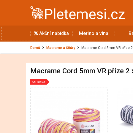
Akční nabídka
Merino a vlna
B
Domů
Macrame a Šňůry
Macrame Cord 5mm VR příze 2 
Macrame Cord 5mm VR příze 2 
5% sleva