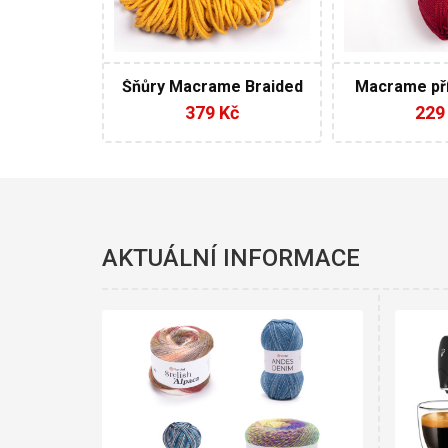
67
4
Šňůry Macrame Braided
Macrame pří
příze 4 x 250 g
379 Kč
229
AKTUÁLNÍ INFORMACE