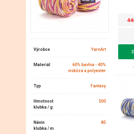
44
Výrobce
YarnArt
D
Materiál
60% bavlna - 40%
viskóza a polyester
Typ
Fantasy
Hmotnost
500
klubka / g
Návin
85
klubka / m