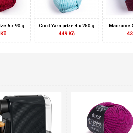
6
73
250
4
ze 6 x 90 g
Cord Yarn příze 4 x 250 g
Macrame C
příze 
 Kč
449 Kč
43