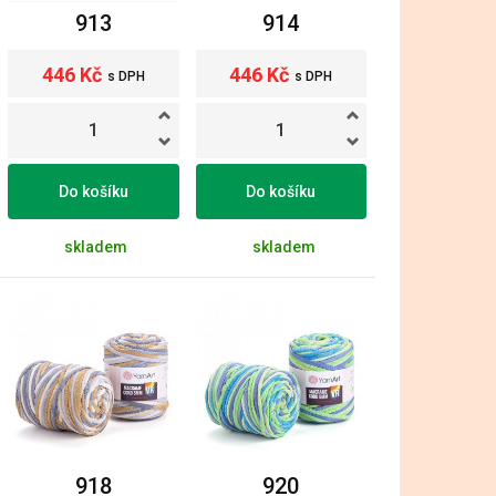
913
914
446 Kč
446 Kč
s DPH
s DPH
Do košíku
Do košíku
skladem
skladem
918
920