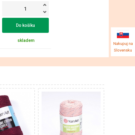
Do košíku
skladem
Nakupuj na
Slovensku
% Bavlna -
78% Bavlna -
er - 12%
18% Polyester - 4%
lákna
Metalický polyester
k
Klasik