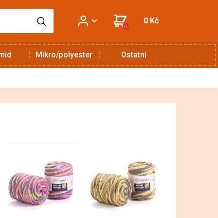
0 Kč
0
mid
Mikro/polyester
Ostatní