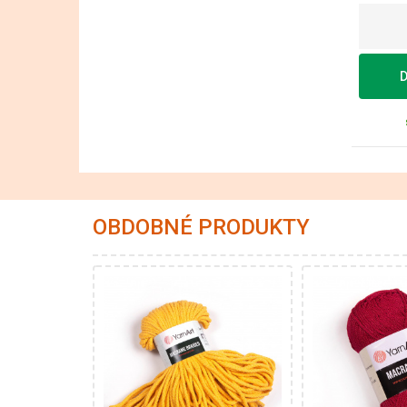
D
OBDOBNÉ PRODUKTY
55% Bavlna -
10
45% Polyester
Polyester
Fantazi
Klasik
250