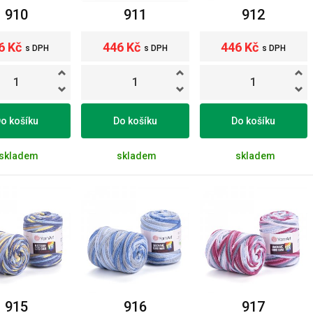
910
911
912
6 Kč
446 Kč
446 Kč
s DPH
s DPH
s DPH
o košíku
Do košíku
Do košíku
skladem
skladem
skladem
915
916
917