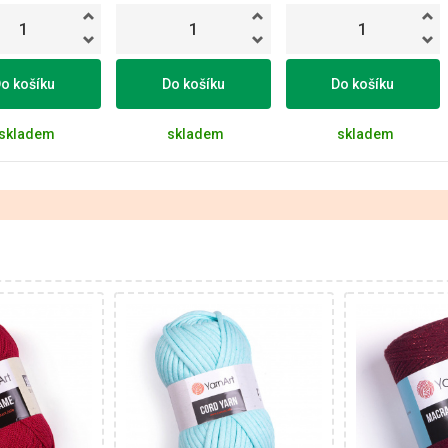
o košíku
Do košíku
Do košíku
skladem
skladem
skladem
0%
40% Bavlna -
75
60% Polyester
13% Polyest
Klasik
Metalická v
90
Klasi
130
250