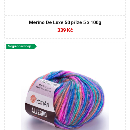
Merino De Luxe 50 příze 5 x 100g
339 Kč
Nejprodávanější
13 % Vlna - 41 % Polyamid - 46 % Akryl
Fantasy
50
145
10