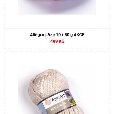
Allegro příze 10 x 50 g AKCE
499 Kč
40% Vlna - 60% Akryl
Klasik
250
105
2