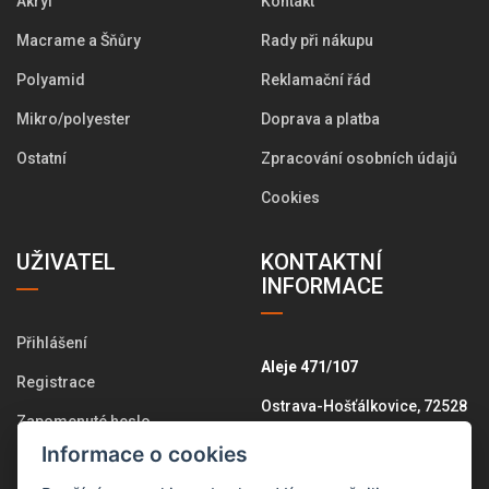
Akryl
Kontakt
Macrame a Šňůry
Rady při nákupu
Polyamid
Reklamační řád
Mikro/polyester
Doprava a platba
Ostatní
Zpracování osobních údajů
Cookies
UŽIVATEL
KONTAKTNÍ
INFORMACE
Přihlášení
Aleje 471/107
Registrace
Ostrava-Hošťálkovice, 72528
Zapomenuté heslo
+420 775 574 646
Informace o cookies
Změna osobních údajů
info@pletemesi.cz