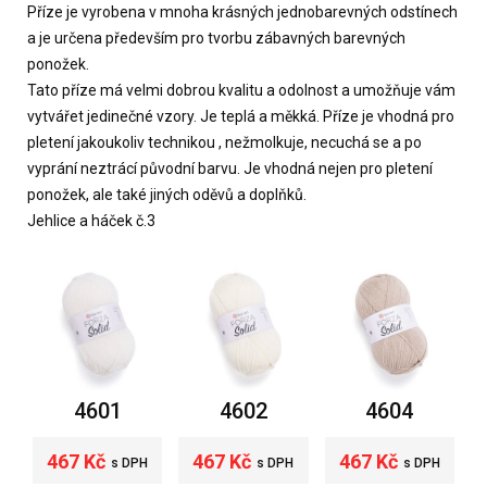
Příze je vyrobena v mnoha krásných jednobarevných odstínech
a je určena především pro tvorbu zábavných barevných
ponožek.
Tato příze má velmi dobrou kvalitu a odolnost a umožňuje vám
vytvářet jedinečné vzory. Je teplá a měkká. Příze je vhodná pro
pletení jakoukoliv technikou , nežmolkuje, necuchá se a po
vyprání neztrácí původní barvu. Je vhodná nejen pro pletení
ponožek, ale také jiných oděvů a doplňků.
Jehlice a háček č.3
4601
4602
4604
467 Kč
467 Kč
467 Kč
s DPH
s DPH
s DPH