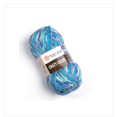
25% Vlna - 75% Akryl
Klasik
100
260
5