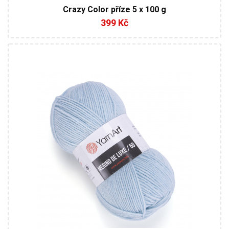
Crazy Color příze 5 x 100 g
399 Kč
50% Vlna - 50% Akryl
Klasik
100
280
5