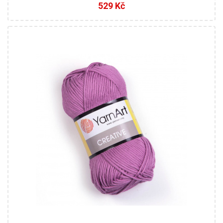
529 Kč
100% Bavlna
Klasik
85
50
5