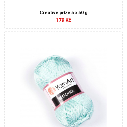
Creative příze 5 x 50 g
179 Kč
100% Mercerovaná bavlna
Klasik
50
169
10