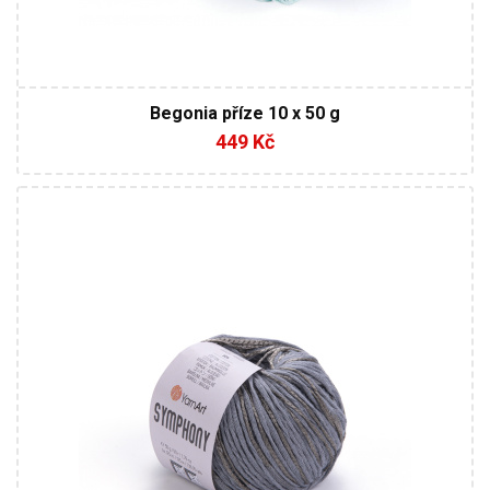
Begonia příze 10 x 50 g
449 Kč
80% Bavlna - 20% Viskóza
Lehký
50
125
10