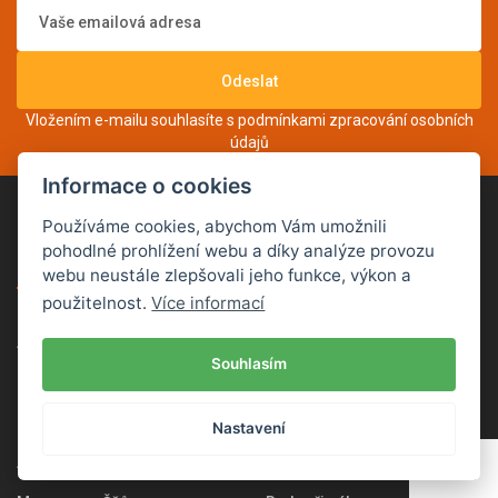
Odeslat
Vložením e-mailu souhlasíte s podmínkami
zpracování osobních
údajů
Informace o cookies
Používáme cookies, abychom Vám umožnili
pohodlné prohlížení webu a díky analýze provozu
KATEGORIE
DŮLEŽITÉ ODKAZY
webu neustále zlepšovali jeho funkce, výkon a
použitelnost.
Více informací
Akční nabídka
O nás
Souhlasím
Merino a vlna
Obchodní podmínky
Bavlna
Vrácení zboží
Nastavení
Akryl
Kontakt