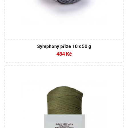
Symphony příze 10 x 50 g
484 Kč
100% Bavlna
Klasik
250
125
4