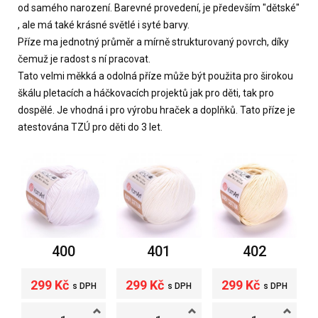
od samého narození. Barevné provedení, je především "dětské"
, ale má také krásné světlé i syté barvy.
Příze ma jednotný průměr a mírně strukturovaný povrch, díky
čemuž je radost s ní pracovat.
Tato velmi měkká a odolná příze může být použita pro širokou
škálu pletacích a háčkovacích projektů jak pro děti, tak pro
dospělé. Je vhodná i pro výrobu hraček a doplňků. Tato příze je
atestována TZÚ pro děti do 3 let.
400
401
402
299 Kč
299 Kč
299 Kč
s DPH
s DPH
s DPH