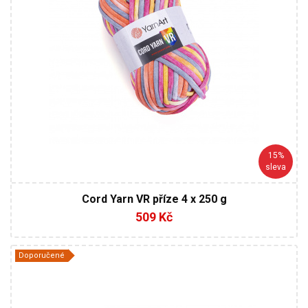
15%
sleva
Cord Yarn VR příze 4 x 250 g
509 Kč
Doporučené
YarnArt
60% Viskóza - 40% Metalická vlákna
Fantasy
50