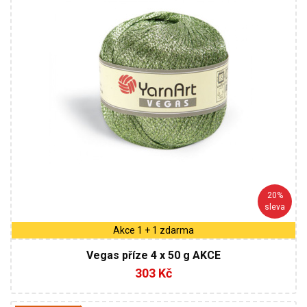
150
4
20%
sleva
Akce 1 + 1 zdarma
Vegas příze 4 x 50 g AKCE
303 Kč