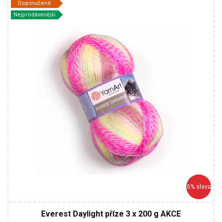
Doporučené
YarnArt
Nejprodávanější
100% Akryl
Fantasy
200
610
3
5% sleva
Everest Daylight příze 3 x 200 g AKCE