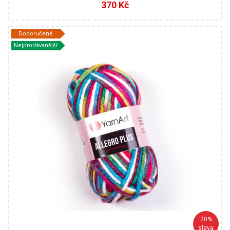
370 Kč
Doporučené
YarnArt
Nejprodávanější
16% Vlna - 28% Polyamid- 56% Akryl
Fantasy
100
110
5
20%
sleva