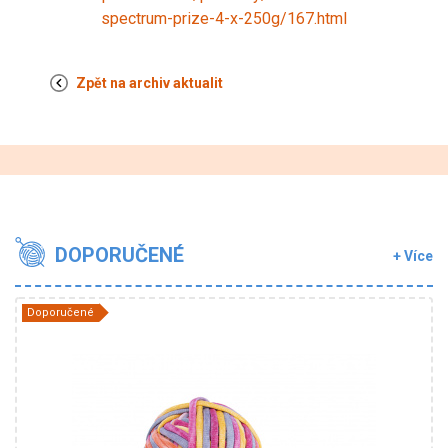
spectrum-prize-4-x-250g/167.html
Zpět na archiv aktualit
DOPORUČENÉ
+ Více
Doporučené
YarnArt
40% Bavlna - 60% Polyester
Fantasy
250
73
4