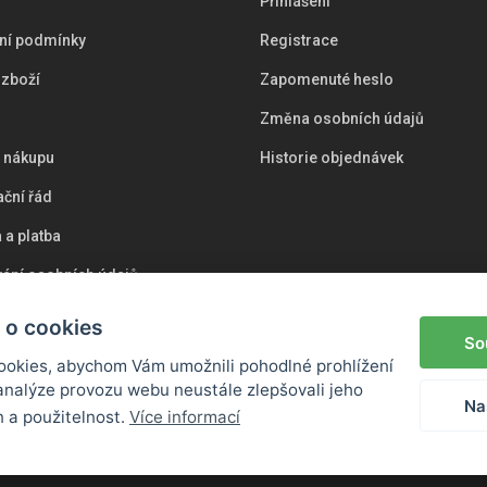
Přihlášení
ní podmínky
Registrace
 zboží
Zapomenuté heslo
Změna osobních údajů
i nákupu
Historie objednávek
ční řád
 a platba
ání osobních údajů
s
 o cookies
So
okies, abychom Vám umožnili pohodlné prohlížení
analýze provozu webu neustále zlepšovali jeho
Na
n a použitelnost.
Více informací