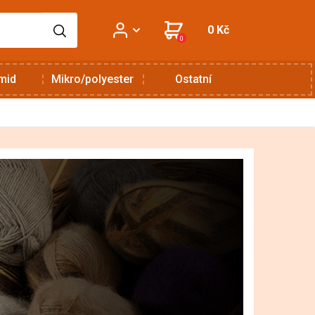
0 Kč
0
mid
Mikro/polyester
Ostatní