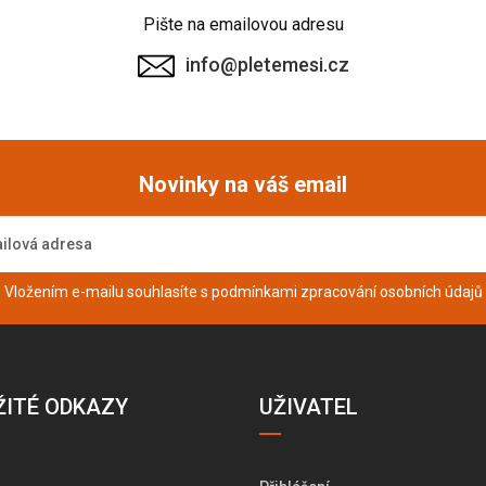
Pište na emailovou adresu
info@pletemesi.cz
Novinky na váš email
Vložením e-mailu souhlasíte s podmínkami
zpracování osobních údajů
ŽITÉ ODKAZY
UŽIVATEL