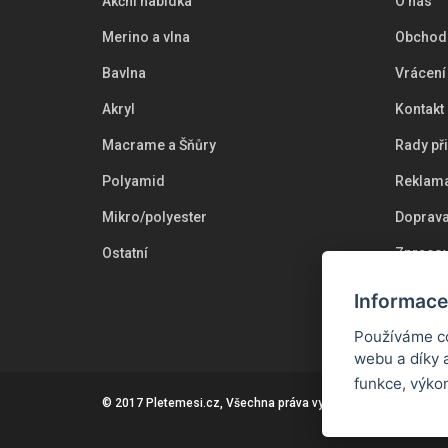
Akční nabídka
O nás
Merino a vlna
Obchod
Bavlna
Vrácení
Akryl
Kontakt
Macrame a Šňůry
Rady př
Polyamid
Reklama
Mikro/polyester
Doprava
Ostatní
Zpracov
Cookie
Informace
Používáme co
webu a díky 
funkce, výko
© 2017
Pletemesi.cz
, Všechna práva vyhrazena.