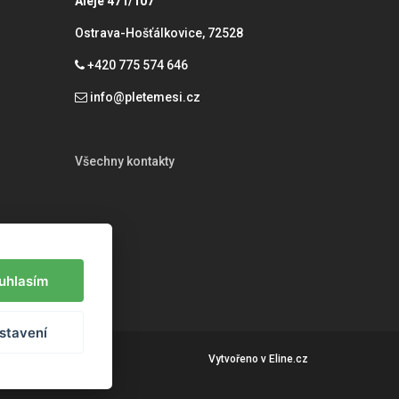
Aleje 471/107
Ostrava-Hošťálkovice, 72528
+420 775 574 646
info@pletemesi.cz
Všechny kontakty
uhlasím
stavení
Vytvořeno v
Eline.cz