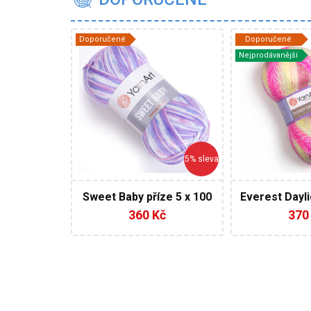
Doporučené
Doporučené
YarnArt
Yar
Nejprodávanější
100 % Akryl
100
Fantasy
Fantas
100
200
300
5
5% sleva
Sweet Baby příze 5 x 100
Everest Dayli
g AKCE
200 g
360 Kč
370