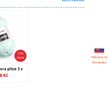
Akční nabídka
arnArt
% Vlna - 80%
k
150
10%
3
Nakupuj na
sleva
Slovensku
ora příze 3 x
g AKCE
8 Kč