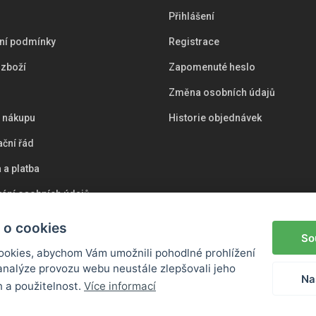
Přihlášení
ní podmínky
Registrace
 zboží
Zapomenuté heslo
Změna osobních údajů
i nákupu
Historie objednávek
ční řád
 a platba
ání osobních údajů
s
 o cookies
So
okies, abychom Vám umožnili pohodlné prohlížení
analýze provozu webu neustále zlepšovali jeho
Na
n a použitelnost.
Více informací