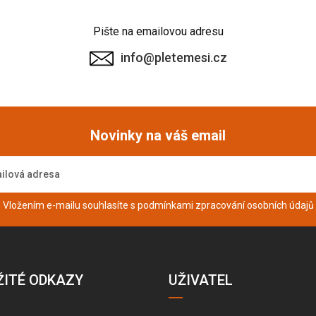
Pište na emailovou adresu
info@pletemesi.cz
Novinky na váš email
Vložením e-mailu souhlasíte s podmínkami
zpracování osobních údajů
ŽITÉ ODKAZY
UŽIVATEL