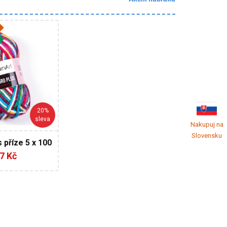
arnArt
% Vlna - 28%
6% Akryl
sy
110
20%
5
sleva
Nakupuj na
Slovensku
 příze 5 x 100
AKCE
7 Kč