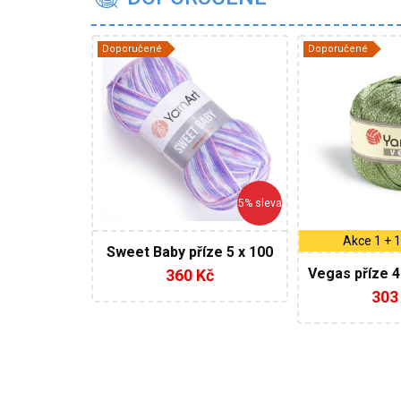
Doporučené
Doporučené
YarnArt
Yar
100 % Akryl
60%
Fantasy
40% Metalická
Fantasy
100
300
5
5% sleva
Akce 1 + 
Sweet Baby příze 5 x 100
g AKCE
Vegas příze 4
360 Kč
303