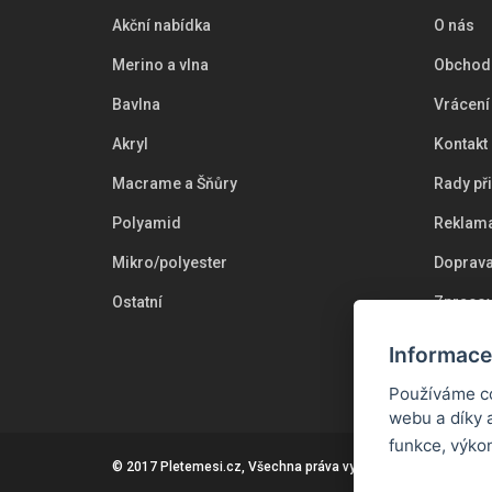
Akční nabídka
O nás
Merino a vlna
Obchod
Bavlna
Vrácení
Akryl
Kontakt
Macrame a Šňůry
Rady př
Polyamid
Reklama
Mikro/polyester
Doprava
Ostatní
Zpracov
Cookie
Informace
Používáme co
webu a díky 
funkce, výko
© 2017
Pletemesi.cz
, Všechna práva vyhrazena.