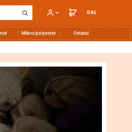
0 Kč
0
mid
Mikro/polyester
Ostatní